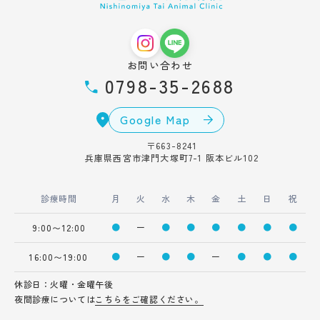
お問い合わせ
0798-35-2688
Google Map
〒663-8241
兵庫県西宮市津門大塚町7-1 阪本ビル102
診療時間
月
火
水
木
金
土
日
祝
●
ー
●
●
●
●
●
●
9:00〜12:00
●
ー
●
●
ー
●
●
●
16:00〜19:00
休診日：火曜・金曜午後
夜間診療については
こちらをご確認ください。