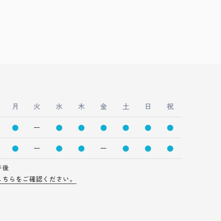
月
火
水
木
金
土
日
祝
●
ー
●
●
●
●
●
●
●
ー
●
●
ー
●
●
●
午後
こちらをご確認ください。